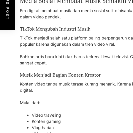
PREVIOUS POST
Media Sosial Membuat Musik Semakin Vi
Era digital membuat musik dan media sosial sulit dipisa
dalam video pendek.
TikTok Mengubah Industri Musik
TikTok
menjadi salah satu platform paling berpengaruh d
populer karena digunakan dalam tren video viral.
Bahkan artis baru kini tidak harus terkenal lewat televisi.
sangat cepat.
Musik Menjadi Bagian Konten Kreator
Konten video tanpa musik terasa kurang menarik. Karena i
digital.
Mulai dari:
Video traveling
Konten gaming
Vlog harian