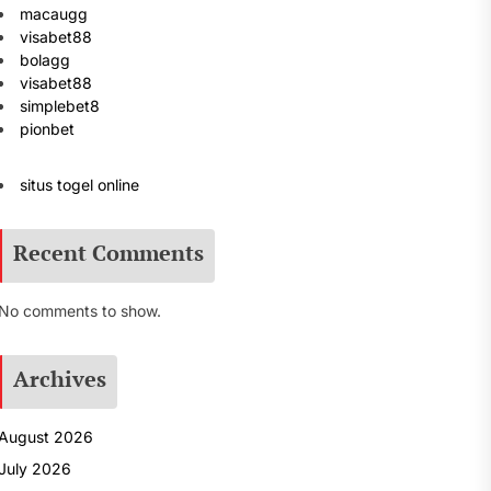
macaugg
visabet88
bolagg
visabet88
simplebet8
pionbet
situs togel online
Recent Comments
No comments to show.
Archives
August 2026
July 2026