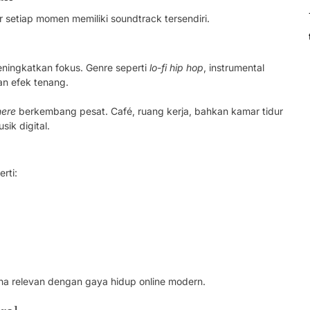
ir setiap momen memiliki soundtrack tersendiri.
ningkatkan fokus. Genre seperti
lo-fi hip hop
, instrumental
an efek tenang.
here
berkembang pesat. Café, ruang kerja, bahkan kamar tidur
ik digital.
rti:
a relevan dengan gaya hidup online modern.