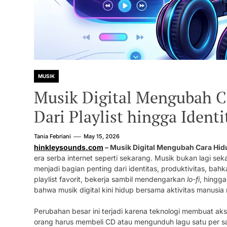
MUSIK
Musik Digital Mengubah C
Dari Playlist hingga Identi
Tania Febriani
May 15, 2026
hinkleysounds.com
– Musik Digital Mengubah Cara Hid
era serba internet seperti sekarang. Musik bukan lagi se
menjadi bagian penting dari identitas, produktivitas, bahk
playlist favorit, bekerja sambil mendengarkan
lo-fi
, hingg
bahwa musik digital kini hidup bersama aktivitas manusia
Perubahan besar ini terjadi karena teknologi membuat akse
orang harus membeli CD atau mengunduh lagu satu per satu,