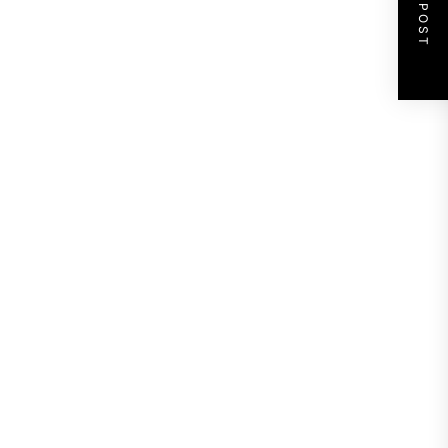
NEXT POST