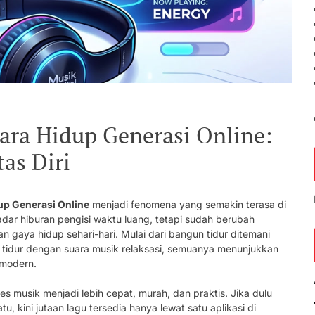
ara Hidup Generasi Online:
tas Diri
up Generasi Online
menjadi fenomena yang semakin terasa di
kadar hiburan pengisi waktu luang, tetapi sudah berubah
an gaya hidup sehari-hari. Mulai dari bangun tidur ditemani
a tidur dengan suara musik relaksasi, semuanya menunjukkan
 modern.
s musik menjadi lebih cepat, murah, dan praktis. Jika dulu
 kini jutaan lagu tersedia hanya lewat satu aplikasi di