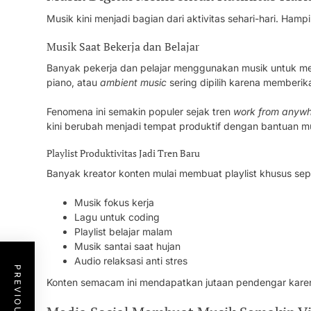
Musik kini menjadi bagian dari aktivitas sehari-hari. Hamp
Musik Saat Bekerja dan Belajar
Banyak pekerja dan pelajar menggunakan musik untuk me
piano, atau
ambient music
sering dipilih karena memberik
Fenomena ini semakin populer sejak tren
work from anyw
kini berubah menjadi tempat produktif dengan bantuan mus
Playlist Produktivitas Jadi Tren Baru
Banyak kreator konten mulai membuat playlist khusus sepe
Musik fokus kerja
Lagu untuk coding
Playlist belajar malam
Musik santai saat hujan
Audio relaksasi anti stres
Konten semacam ini mendapatkan jutaan pendengar karen