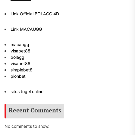
Link Official BOLAGG 4D
Link MACAUGG
macaugg
visabet88
bolagg
visabet88
simplebet8
pionbet
situs togel online
Recent Comments
No comments to show.