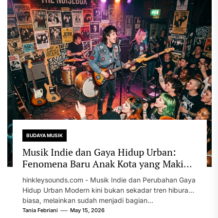
BUDAYA MUSIK
Musik Indie dan Gaya Hidup Urban:
Fenomena Baru Anak Kota yang Makin
Kreatif
hinkleysounds.com - Musik Indie dan Perubahan Gaya
Hidup Urban Modern kini bukan sekadar tren hiburan
biasa, melainkan sudah menjadi bagian...
Tania Febriani
May 15, 2026