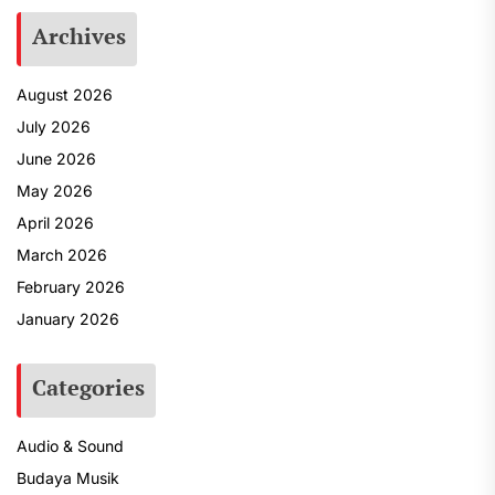
Archives
August 2026
July 2026
June 2026
May 2026
April 2026
March 2026
February 2026
January 2026
Categories
Audio & Sound
Budaya Musik