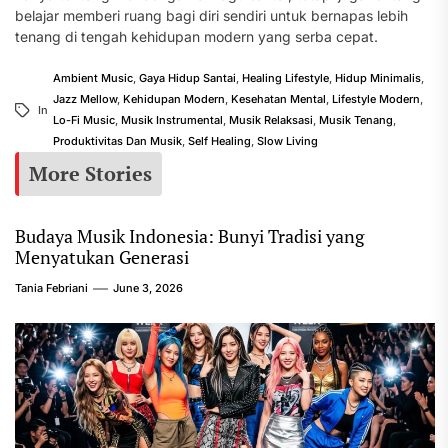
belajar memberi ruang bagi diri sendiri untuk bernapas lebih
tenang di tengah kehidupan modern yang serba cepat.
Ambient Music
,
Gaya Hidup Santai
,
Healing Lifestyle
,
Hidup Minimalis
,
Jazz Mellow
,
Kehidupan Modern
,
Kesehatan Mental
,
Lifestyle Modern
,
In
Lo-Fi Music
,
Musik Instrumental
,
Musik Relaksasi
,
Musik Tenang
,
Produktivitas Dan Musik
,
Self Healing
,
Slow Living
More Stories
Budaya Musik Indonesia: Bunyi Tradisi yang
Menyatukan Generasi
Tania Febriani
June 3, 2026