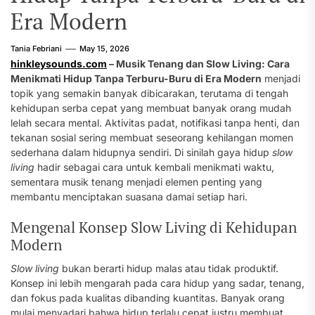
Era Modern
Tania Febriani
May 15, 2026
hinkleysounds.com
– Musik Tenang dan Slow Living: Cara
Menikmati Hidup Tanpa Terburu-Buru di Era Modern
menjadi
topik yang semakin banyak dibicarakan, terutama di tengah
kehidupan serba cepat yang membuat banyak orang mudah
lelah secara mental. Aktivitas padat, notifikasi tanpa henti, dan
tekanan sosial sering membuat seseorang kehilangan momen
sederhana dalam hidupnya sendiri. Di sinilah gaya hidup
slow
living
hadir sebagai cara untuk kembali menikmati waktu,
sementara musik tenang menjadi elemen penting yang
membantu menciptakan suasana damai setiap hari.
Mengenal Konsep Slow Living di Kehidupan
Modern
Slow living
bukan berarti hidup malas atau tidak produktif.
Konsep ini lebih mengarah pada cara hidup yang sadar, tenang,
dan fokus pada kualitas dibanding kuantitas. Banyak orang
mulai menyadari bahwa hidup terlalu cepat justru membuat