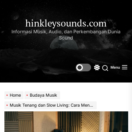
Skip
to
the
hinkleysounds.com
content
Informasi Musik, Audio, dan Perkembangan Dunia
Sound
Menu
Switch
Search
color
mode
Home
Budaya Musik
Musik Tenang dan Slow Living: Cara Menikmati Hidup Tanpa Terburu-Buru di Era Modern