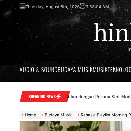
Skip
Thursday, August 6th, 2026
3:33:05 AM
to
the
hin
content
I
AUDIO & SOUND
BUDAYA MUSIK
MUSIK
TEKNOLOG
Moon Princess: Putri Bulan dengan Pesona Slot Modern
BREAKING NEWS
Home
Budaya Musik
Rahasia Playlist Morning Routine yang Bikin Fokus Naik