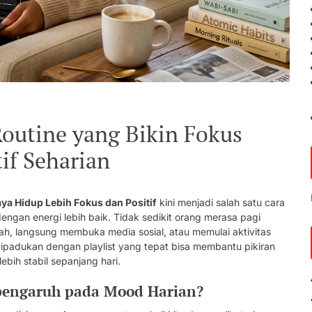
Routine yang Bikin Fokus
if Seharian
aya Hidup Lebih Fokus dan Positif
kini menjadi salah satu cara
engan energi lebih baik. Tidak sedikit orang merasa pagi
h, langsung membuka media sosial, atau memulai aktivitas
 dipadukan dengan playlist yang tepat bisa membantu pikiran
ebih stabil sepanjang hari.
pengaruh pada Mood Harian?