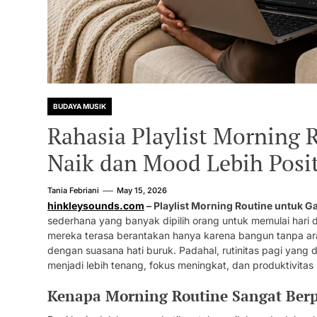
BUDAYA MUSIK
Rahasia Playlist Morning 
Naik dan Mood Lebih Posit
Tania Febriani
May 15, 2026
hinkleysounds.com
– Playlist Morning Routine untuk G
sederhana yang banyak dipilih orang untuk memulai hari d
mereka terasa berantakan hanya karena bangun tanpa ara
dengan suasana hati buruk. Padahal, rutinitas pagi yang
menjadi lebih tenang, fokus meningkat, dan produktivitas l
Kenapa Morning Routine Sangat Ber