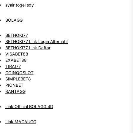
syair togel sdy
BOLAGG
BETHOKI77
BETHOKI77 Link Login Alternatif
BETHOKI77 Link Daftar
VISABET88
EXABET88
TIRAI77
COINQQSLOT
SIMPLEBET8
PIONBET
SANTAGG
Link Official BOLAGG 4D
Link MACAUGG