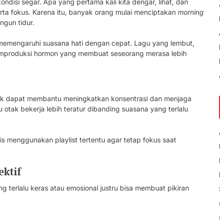
ndisi segar. Apa yang pertama kali kita dengar, lihat, dan
ta fokus. Karena itu, banyak orang mulai menciptakan
morning
ngun tidur.
memengaruhi suasana hati dengan cepat. Lagu yang lembut,
mproduksi hormon yang membuat seseorang merasa lebih
sik dapat membantu meningkatkan konsentrasi dan menjaga
otak bekerja lebih teratur dibanding suasana yang terlalu
s menggunakan playlist tertentu agar tetap fokus saat
ektif
ng terlalu keras atau emosional justru bisa membuat pikiran