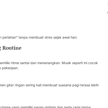
 perlahan” tanpa membuat stres sejak awal hari.
g Routine
miliki ritme santai dan menenangkan. Musik seperti ini cocok
 pekerjaan.
n gitar ringan sering kali membuat suasana pagi terasa lebih
rutama yang memiliki pesan optimis dan nada ceria tanpa