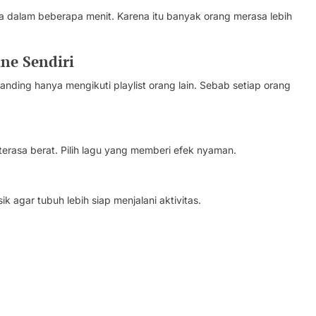
 dalam beberapa menit. Karena itu banyak orang merasa lebih
ne Sendiri
banding hanya mengikuti playlist orang lain. Sebab setiap orang
 terasa berat. Pilih lagu yang memberi efek nyaman.
ik agar tubuh lebih siap menjalani aktivitas.