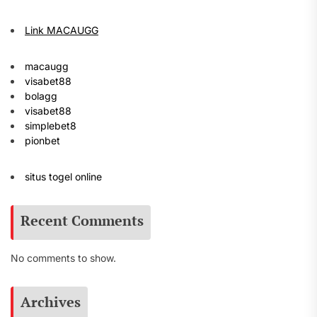
Link MACAUGG
macaugg
visabet88
bolagg
visabet88
simplebet8
pionbet
situs togel online
Recent Comments
No comments to show.
Archives