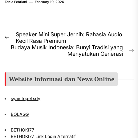
Tania Febriani
February 10, 2026
Post
Speaker Mini Super Jernih: Rahasia Audio
Previous
Kecil Rasa Premium
navigation
post:
Budaya Musik Indonesia: Bunyi Tradisi yang
N
Menyatukan Generasi
p
Website Informasi dan News Online
syair togel sdy
BOLAGG
BETHOKI77
BETHOKI77 Link Login Alternatif