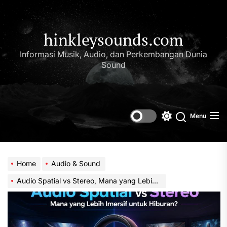
Skip
to
the
hinkleysounds.com
content
Informasi Musik, Audio, dan Perkembangan Dunia
Sound
Menu
Switch
Search
color
mode
Home
Audio & Sound
Audio Spatial vs Stereo, Mana yang Lebih Imersif untuk Hiburan?