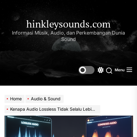
Skip
to
the
hinkleysounds.com
content
Informasi Musik, Audio, dan Perkembangan Dunia
Sound
Menu
Switch
Search
color
mode
Home
Audio & Sound
Kenapa Audio Lossless Tidak Selalu Lebih Enak Didengar?