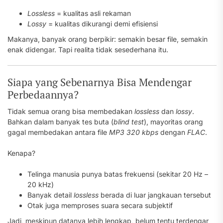
Lossless
= kualitas asli rekaman
Lossy
= kualitas dikurangi demi efisiensi
Makanya, banyak orang berpikir: semakin besar file, semakin
enak didengar. Tapi realita tidak sesederhana itu.
Siapa yang Sebenarnya Bisa Mendengar
Perbedaannya?
Tidak semua orang bisa membedakan
lossless
dan
lossy
.
Bahkan dalam banyak tes buta (
blind test
), mayoritas orang
gagal membedakan antara file
MP3 320 kbps
dengan
FLAC
.
Kenapa?
Telinga manusia punya batas frekuensi (sekitar 20 Hz –
20 kHz)
Banyak detail
lossless
berada di luar jangkauan tersebut
Otak juga memproses suara secara subjektif
Jadi, meskipun datanya lebih lengkap, belum tentu terdengar