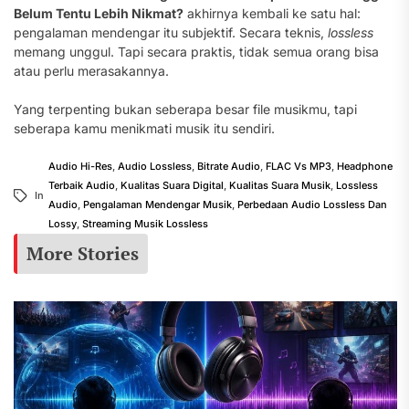
Belum Tentu Lebih Nikmat?
akhirnya kembali ke satu hal:
pengalaman mendengar itu subjektif. Secara teknis,
lossless
memang unggul. Tapi secara praktis, tidak semua orang bisa
atau perlu merasakannya.
Yang terpenting bukan seberapa besar file musikmu, tapi
seberapa kamu menikmati musik itu sendiri.
Audio Hi-Res
,
Audio Lossless
,
Bitrate Audio
,
FLAC Vs MP3
,
Headphone
Terbaik Audio
,
Kualitas Suara Digital
,
Kualitas Suara Musik
,
Lossless
In
Audio
,
Pengalaman Mendengar Musik
,
Perbedaan Audio Lossless Dan
Lossy
,
Streaming Musik Lossless
More Stories