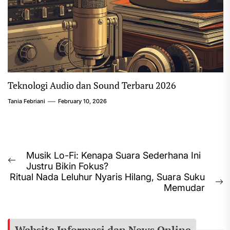
Teknologi Audio dan Sound Terbaru 2026
Tania Febriani
February 10, 2026
Post
Musik Lo-Fi: Kenapa Suara Sederhana Ini
Previous
Justru Bikin Fokus?
navigation
post:
Ritual Nada Leluhur Nyaris Hilang, Suara Suku
N
Memudar
p
Website Informasi dan News Online