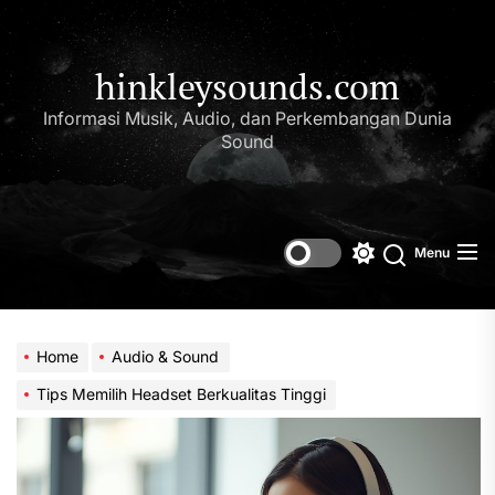
Skip
to
the
hinkleysounds.com
content
Informasi Musik, Audio, dan Perkembangan Dunia
Sound
Menu
Switch
Search
color
mode
Home
Audio & Sound
Tips Memilih Headset Berkualitas Tinggi