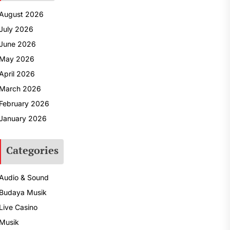
August 2026
July 2026
June 2026
May 2026
April 2026
March 2026
February 2026
January 2026
Categories
Audio & Sound
Budaya Musik
Live Casino
Musik