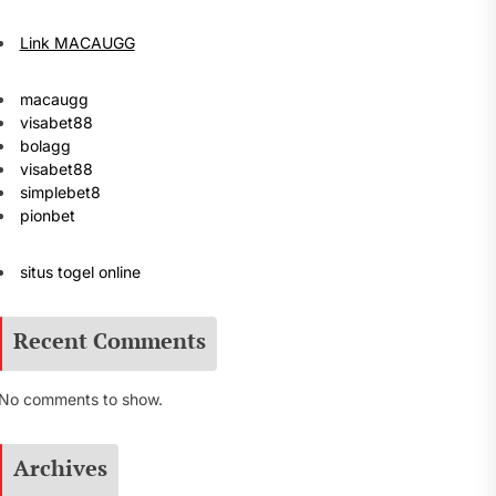
Link MACAUGG
macaugg
visabet88
bolagg
visabet88
simplebet8
pionbet
situs togel online
Recent Comments
No comments to show.
Archives