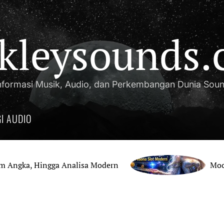
kleysounds
nformasi Musik, Audio, dan Perkembangan Dunia Sou
I AUDIO
ka, Hingga Analisa Modern
Moon Prin