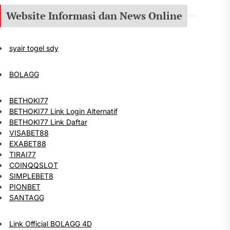
Website Informasi dan News Online
syair togel sdy
BOLAGG
BETHOKI77
BETHOKI77 Link Login Alternatif
BETHOKI77 Link Daftar
VISABET88
EXABET88
TIRAI77
COINQQSLOT
SIMPLEBET8
PIONBET
SANTAGG
Link Official BOLAGG 4D