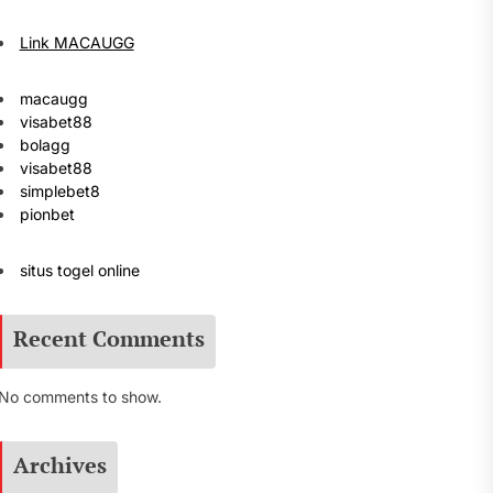
Link MACAUGG
macaugg
visabet88
bolagg
visabet88
simplebet8
pionbet
situs togel online
Recent Comments
No comments to show.
Archives