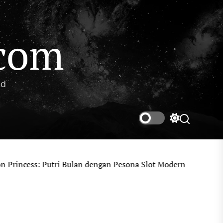
.com
nd
Switch
Search
color
mode
ess: Putri Bulan dengan Pesona Slot Modern