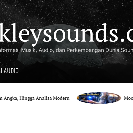
kleysounds
nformasi Musik, Audio, dan Perkembangan Dunia Sou
I AUDIO
ka, Hingga Analisa Modern
Moon Princ