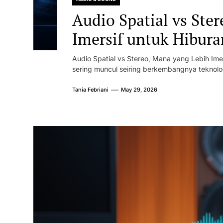
Audio Spatial vs Ste
Imersif untuk Hibura
Audio Spatial vs Stereo, Mana yang Lebih Ime
sering muncul seiring berkembangnya teknolog
Tania Febriani
May 29, 2026