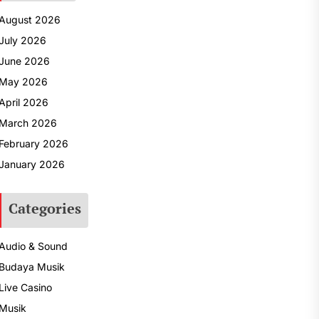
August 2026
July 2026
June 2026
May 2026
April 2026
March 2026
February 2026
January 2026
Categories
Audio & Sound
Budaya Musik
Live Casino
Musik