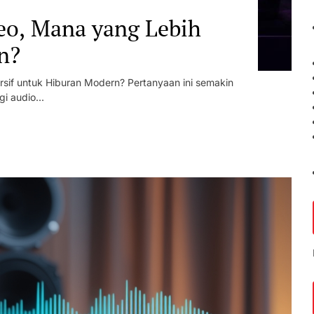
reo, Mana yang Lebih
n?
rsif untuk Hiburan Modern? Pertanyaan ini semakin
i audio...