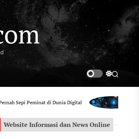
.com
nd
Switch
Search
color
mode
eminat di Dunia Digital
Cara Memili
Website Informasi dan News Online