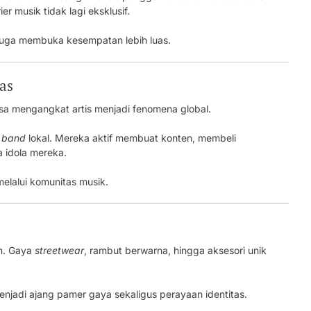
er musik tidak lagi eksklusif.
i juga membuka kesempatan lebih luas.
as
isa mengangkat artis menjadi fenomena global.
e band
lokal. Mereka aktif membuat konten, membeli
 idola mereka.
melalui komunitas musik.
n. Gaya
streetwear
, rambut berwarna, hingga aksesori unik
enjadi ajang pamer gaya sekaligus perayaan identitas.