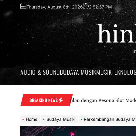
Skip
Thursday, August 6th, 2026
2:52:58 PM
to
the
hin
content
I
AUDIO & SOUND
BUDAYA MUSIK
MUSIK
TEKNOLOG
n Princess: Putri Bulan dengan Pesona Slot Modern
BREAKING NEWS
Home
Budaya Musik
Perkembangan Budaya M