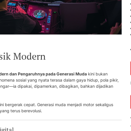
sik Modern
ern dan Pengaruhnya pada Generasi Muda
kini bukan
nomena sosial yang nyata terasa dalam gaya hidup, pola pikir,
dengar—ia dipakai, dipamerkan, dibagikan, bahkan dijadikan
ini bergerak cepat. Generasi muda menjadi motor sekaligus
ang terus berevolusi.
gital