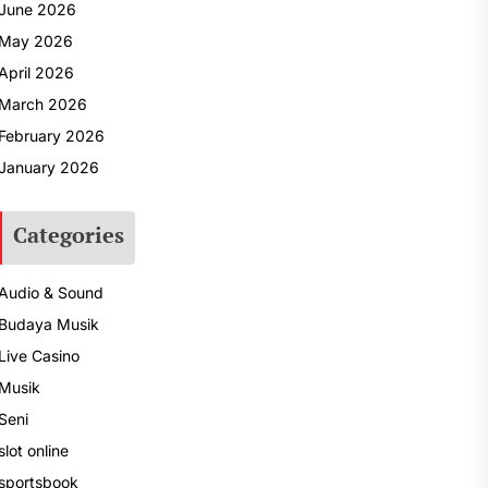
June 2026
May 2026
April 2026
March 2026
February 2026
January 2026
Categories
Audio & Sound
Budaya Musik
Live Casino
Musik
Seni
slot online
sportsbook