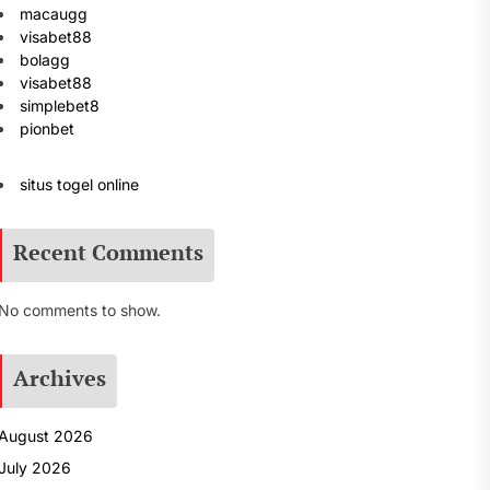
macaugg
visabet88
bolagg
visabet88
simplebet8
pionbet
situs togel online
Recent Comments
No comments to show.
Archives
August 2026
July 2026