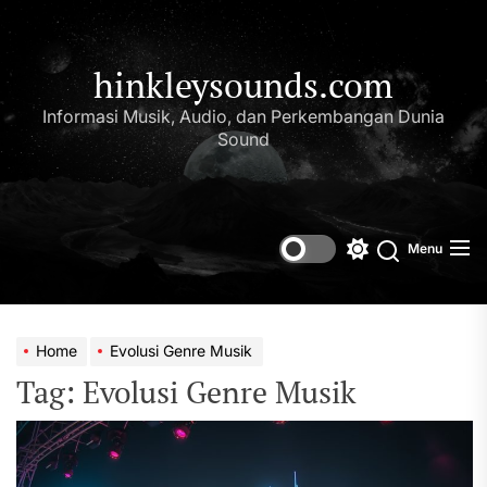
Skip
to
the
hinkleysounds.com
content
Informasi Musik, Audio, dan Perkembangan Dunia
Sound
Menu
Switch
Search
color
mode
Home
Evolusi Genre Musik
Tag:
Evolusi Genre Musik