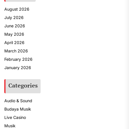
August 2026
July 2026
June 2026
May 2026
April 2026
March 2026
February 2026
January 2026
Categories
Audio & Sound
Budaya Musik
Live Casino
Musik