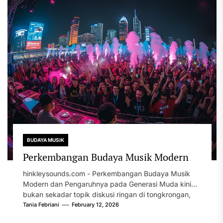
BUDAYA MUSIK
Perkembangan Budaya Musik Modern
hinkleysounds.com - Perkembangan Budaya Musik
Modern dan Pengaruhnya pada Generasi Muda kini
bukan sekadar topik diskusi ringan di tongkrongan,
melainkan...
Tania Febriani
February 12, 2026