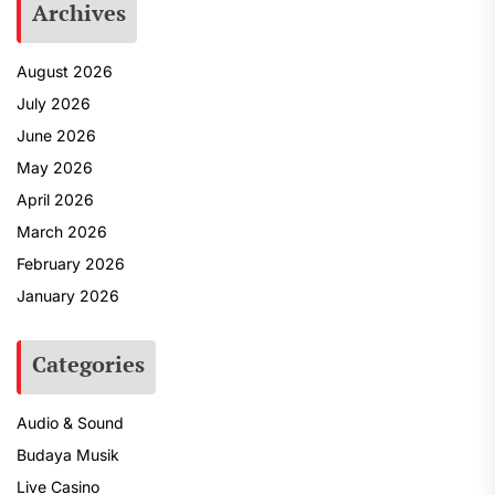
Archives
August 2026
July 2026
June 2026
May 2026
April 2026
March 2026
February 2026
January 2026
Categories
Audio & Sound
Budaya Musik
Live Casino