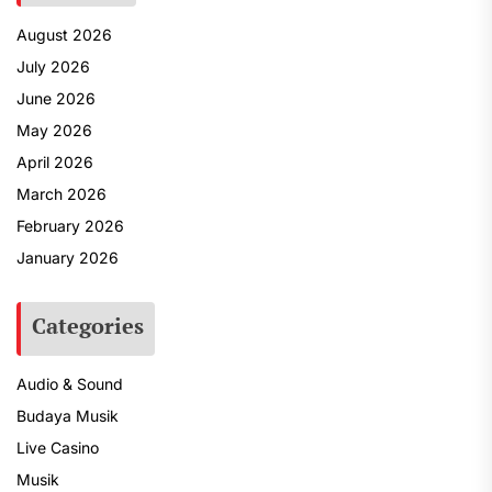
August 2026
July 2026
June 2026
May 2026
April 2026
March 2026
February 2026
January 2026
Categories
Audio & Sound
Budaya Musik
Live Casino
Musik