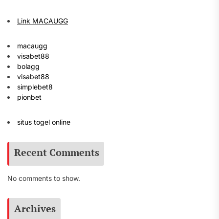
Link MACAUGG
macaugg
visabet88
bolagg
visabet88
simplebet8
pionbet
situs togel online
Recent Comments
No comments to show.
Archives