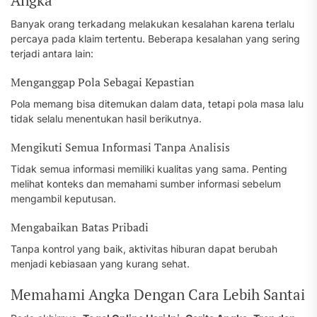
Angka
Banyak orang terkadang melakukan kesalahan karena terlalu
percaya pada klaim tertentu. Beberapa kesalahan yang sering
terjadi antara lain:
Menganggap Pola Sebagai Kepastian
Pola memang bisa ditemukan dalam data, tetapi pola masa lalu
tidak selalu menentukan hasil berikutnya.
Mengikuti Semua Informasi Tanpa Analisis
Tidak semua informasi memiliki kualitas yang sama. Penting
melihat konteks dan memahami sumber informasi sebelum
mengambil keputusan.
Mengabaikan Batas Pribadi
Tanpa kontrol yang baik, aktivitas hiburan dapat berubah
menjadi kebiasaan yang kurang sehat.
Memahami Angka Dengan Cara Lebih Santai