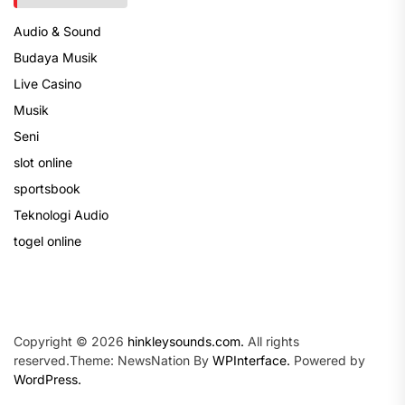
Audio & Sound
Budaya Musik
Live Casino
Musik
Seni
slot online
sportsbook
Teknologi Audio
togel online
Copyright © 2026
hinkleysounds.com.
All rights
reserved.Theme: NewsNation By
WPInterface.
Powered by
WordPress.