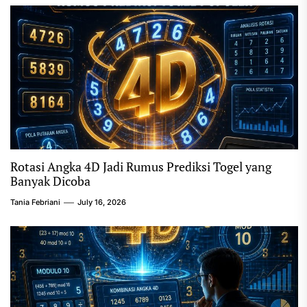
Rotasi Angka 4D Jadi Rumus Prediksi Togel yang
Banyak Dicoba
Tania Febriani
July 16, 2026