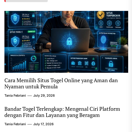
Cara Memilih Situs Togel Online yang Aman dan
Nyaman untuk Pemula
Tania Febriani
July 29, 2026
Bandar Togel Terlengkap: Mengenal Ciri Platform
dengan Fitur dan Layanan yang Beragam
Tania Febriani
July 17, 2026