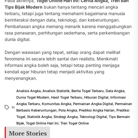
Pada akhirnya,
Togel Online Hari Ini: Cerita Angka, Tren dan
Tips Bijak Modern
bukan hanya tentang mencari angka
terbaru, tetapi juga tentang memahami bagaimana manusia
berinteraksi dengan data, teknologi, dan keberuntungan.
Pembahasan angka memang menarik karena menggabungkan
rasa penasaran, perhitungan sederhana, serta perkembangan
dunia digital.
Dengan wawasan yang tepat, setiap orang dapat melihat
fenomena ini secara lebih santai dan realistis. Menikmati
informasi angka boleh saja, tetapi tetap penting menjaga
kendali agar hiburan tetap menjadi aktivitas yang
menyenangkan.
Analisis Angka
,
Analisis Statistik
,
Berita Togel Terbaru
,
Data Angka
,
Dunia Togel Modern
,
Hasil Togel Terbaru
,
Hiburan Digital
,
Informasi
Angka Terbaru
,
Komunitas Angka
,
Permainan Angka Digital
,
Permainan
In
Berbasis Keberuntungan
,
Pola Angka
,
Prediksi Angka Harian
,
Prediksi
Togel
,
Statistik Angka
,
Strategi Angka
,
Teknologi Digital
,
Tips Bermain
Bijak
,
Togel Online Hari Ini
,
Tren Togel Online
More Stories