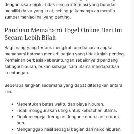
dengan sikap bijak. Tidak semua informasi yang beredar
memiliki dasar yang kuat, sehingga kemampuan memilih
sumber menjadi hal yang penting.
Panduan Memahami Togel Online Hari Ini
Secara Lebih Bijak
Bagi orang yang tertarik mengikuti pembahasan angka,
memahami batasan menjadi bagian yang tidak kalah penting.
Permainan berbasis keberuntungan sebaiknya dipandang
sebagai hiburan, bukan sebagai cara utama mendapatkan
keuntungan.
Beberapa langkah sederhana yang dapat diterapkan antara
lain:
Menentukan batas waktu dan biaya hiburan.
Tidak menggunakan uang untuk kebutuhan utama.
Tidak mengejar kerugian dengan keputusan terburu-
buru.
Menganggap hasil sebagai bagian dari risiko hiburan.