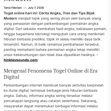
Tania Febriani
July 7, 2026
Togel online hari ini: Cerita Angka, Tren dan Tips Bijak
Modern
menjadi topik yang sering dicari oleh banyak orang
yang penasaran dengan perkembangan permainan angka
digital. Dari sekadar membahas hasil angka, kebiasaan pemain,
hingga bagaimana teknologi mengubah cara orang menikmati
hiburan berbasis prediksi, topik ini selalu memiliki daya tarik
tersendiri. Namun, di balik ramainya pembahasan tersebut,
penting memahami bahwa permainan angka tetap memiliki
unsur keberuntungan dan tidak bisa dipastikan hasilnya. –
hinkleysounds.com
Mengenal Fenomena Togel Online di Era
Digital
Perkembangan internet membuat banyak aktivitas berpindah
ke dunia digital, termasuk berbagai jenis hiburan berbasis
angka. Dahulu, informasi angka sering tersebar melalui
percakapan langsung atau catatan sederhana. Sekarang,
masyarakat dapat menemukan berbagai informasi melalui