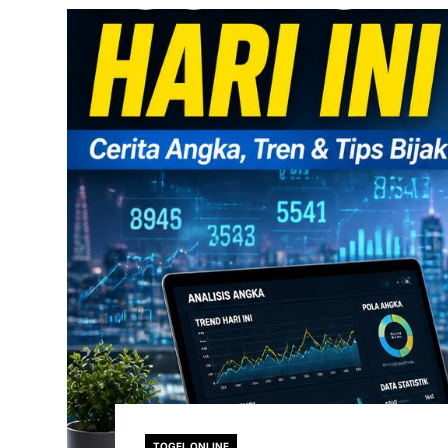
TOGEL ONLINE