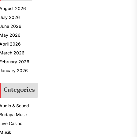
August 2026
July 2026
June 2026
May 2026
April 2026
March 2026
February 2026
January 2026
Categories
Audio & Sound
Budaya Musik
Live Casino
Musik