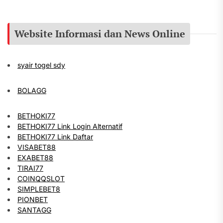
Website Informasi dan News Online
syair togel sdy
BOLAGG
BETHOKI77
BETHOKI77 Link Login Alternatif
BETHOKI77 Link Daftar
VISABET88
EXABET88
TIRAI77
COINQQSLOT
SIMPLEBET8
PIONBET
SANTAGG