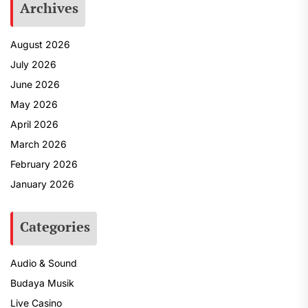
Archives
August 2026
July 2026
June 2026
May 2026
April 2026
March 2026
February 2026
January 2026
Categories
Audio & Sound
Budaya Musik
Live Casino