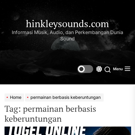
Skip
to
the
hinkleysounds.com
content
Informasi Musik, Audio, dan Perkembangan Dunia
Sound
Menu
Switch
Search
color
mode
Home
permainan berbasis keberuntungan
Tag:
permainan berbasis
keberuntungan