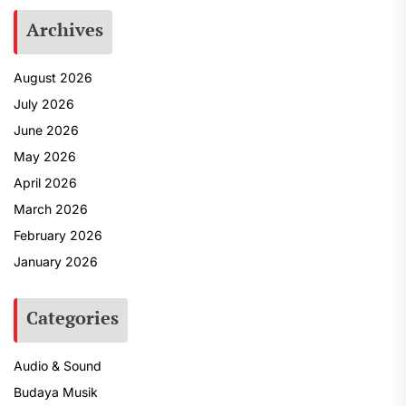
Archives
August 2026
July 2026
June 2026
May 2026
April 2026
March 2026
February 2026
January 2026
Categories
Audio & Sound
Budaya Musik