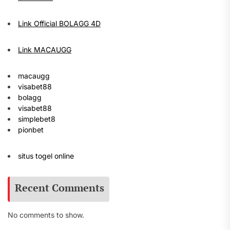
Link Official BOLAGG 4D
Link MACAUGG
macaugg
visabet88
bolagg
visabet88
simplebet8
pionbet
situs togel online
Recent Comments
No comments to show.