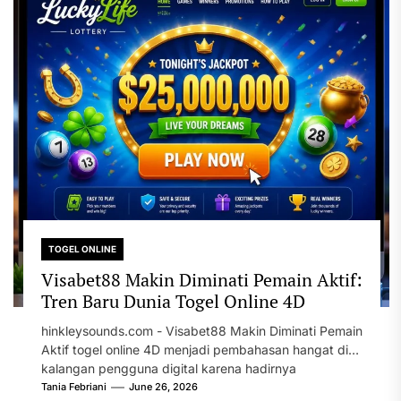
TOGEL ONLINE
Visabet88 Makin Diminati Pemain Aktif:
Tren Baru Dunia Togel Online 4D
hinkleysounds.com - Visabet88 Makin Diminati Pemain
Aktif togel online 4D menjadi pembahasan hangat di
kalangan pengguna digital karena hadirnya
pengalaman...
Tania Febriani
June 26, 2026