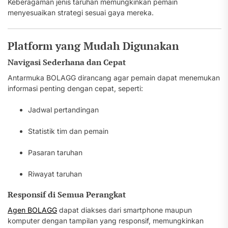
Keberagaman jenis taruhan memungkinkan pemain
menyesuaikan strategi sesuai gaya mereka.
Platform yang Mudah Digunakan
Navigasi Sederhana dan Cepat
Antarmuka BOLAGG dirancang agar pemain dapat menemukan
informasi penting dengan cepat, seperti:
Jadwal pertandingan
Statistik tim dan pemain
Pasaran taruhan
Riwayat taruhan
Responsif di Semua Perangkat
Agen BOLAGG
dapat diakses dari smartphone maupun
komputer dengan tampilan yang responsif, memungkinkan