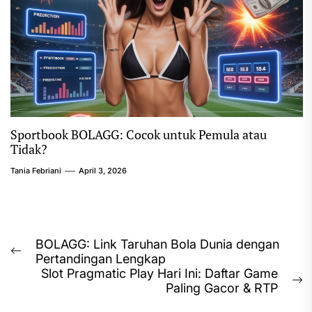
Sportbook BOLAGG: Cocok untuk Pemula atau
Tidak?
Tania Febriani
April 3, 2026
Post
BOLAGG: Link Taruhan Bola Dunia dengan
Previous
Pertandingan Lengkap
navigation
post:
Slot Pragmatic Play Hari Ini: Daftar Game
N
Paling Gacor & RTP
p