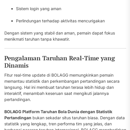
Sistem login yang aman
Perlindungan terhadap aktivitas mencurigakan
Dengan sistem yang stabil dan aman, pemain dapat fokus
menikmati taruhan tanpa khawatir.
Pengalaman Taruhan Real-Time yang
Dinamis
Fitur real-time update di BOLAGG memungkinkan pemain
memantau statistik dan perkembangan pertandingan secara
langsung. Hal ini membuat taruhan terasa lebih hidup dan
interaktif, menambah keseruan saat mengikuti jalannya
pertandingan.
BOLAGG Platform Taruhan Bola Dunia dengan Statistik
Pertandingan
bukan sekadar situs taruhan biasa. Dengan data
statistik yang lengkap, tren performa tim yang jelas, dan
berbagai pasaran taruhan internasional, BOLAGG menghadirkan