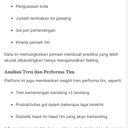
Penguasaan bola
Jumlah tembakan ke gawang
Gol per pertandingan
Kinerja pemain inti
Data ini memungkinkan pemain membuat prediksi yang lebih
akurat dibandingkan hanya mengandalkan feeling.
Analisis Tren dan Performa Tim
Platform ini juga memberikan insight tren performa tim, seperti:
Tren kemenangan kandang vs tandang
Produktivitas gol dalam beberapa laga terakhir
Statistik head-to-head tim yang akan bertanding