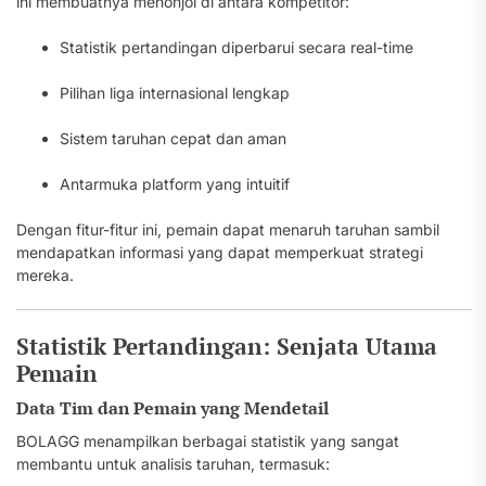
ini membuatnya menonjol di antara kompetitor:
Statistik pertandingan diperbarui secara real-time
Pilihan liga internasional lengkap
Sistem taruhan cepat dan aman
Antarmuka platform yang intuitif
Dengan fitur-fitur ini, pemain dapat menaruh taruhan sambil
mendapatkan informasi yang dapat memperkuat strategi
mereka.
Statistik Pertandingan: Senjata Utama
Pemain
Data Tim dan Pemain yang Mendetail
BOLAGG menampilkan berbagai statistik yang sangat
membantu untuk analisis taruhan, termasuk: