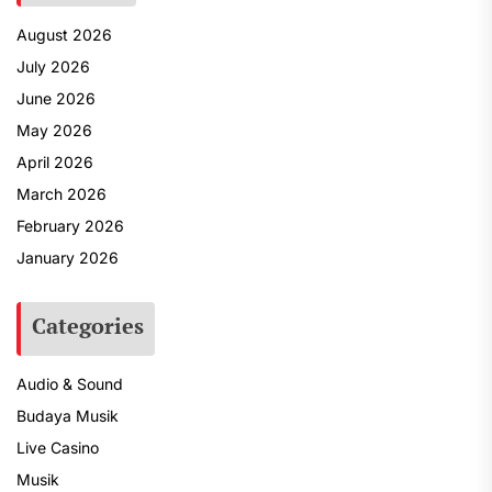
August 2026
July 2026
June 2026
May 2026
April 2026
March 2026
February 2026
January 2026
Categories
Audio & Sound
Budaya Musik
Live Casino
Musik