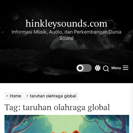
Skip
to
the
hinkleysounds.com
content
Informasi Musik, Audio, dan Perkembangan Dunia
Sound
Menu
Switch
Search
color
mode
Home
taruhan olahraga global
Tag:
taruhan olahraga global