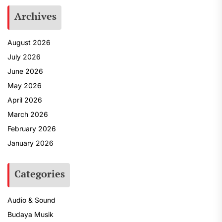
Archives
August 2026
July 2026
June 2026
May 2026
April 2026
March 2026
February 2026
January 2026
Categories
Audio & Sound
Budaya Musik