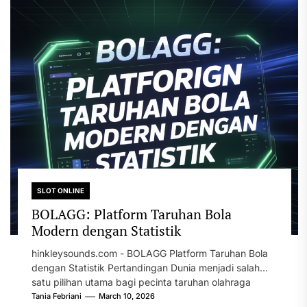
SLOT ONLINE
BOLAGG: Platform Taruhan Bola
Modern dengan Statistik
hinkleysounds.com - BOLAGG Platform Taruhan Bola
dengan Statistik Pertandingan Dunia menjadi salah
satu pilihan utama bagi pecinta taruhan olahraga
yang...
Tania Febriani
March 10, 2026