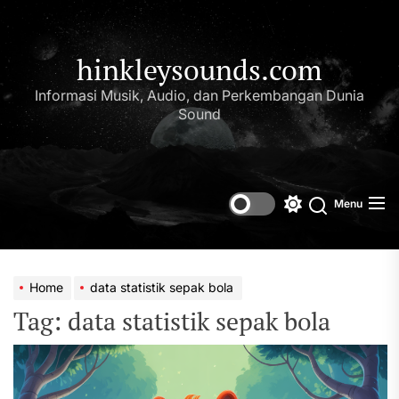
Skip
to
the
hinkleysounds.com
content
Informasi Musik, Audio, dan Perkembangan Dunia
Sound
Menu
Switch
Search
color
mode
Home
data statistik sepak bola
Tag:
data statistik sepak bola