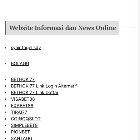
Website Informasi dan News Online
syair togel sdy
BOLAGG
BETHOKI77
BETHOKI77 Link Login Alternatif
BETHOKI77 Link Daftar
VISABET88
EXABET88
TIRAI77
COINQQSLOT
SIMPLEBET8
PIONBET
SANTAGG