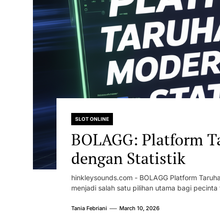
SLOT ONLINE
BOLAGG: Platform T
dengan Statistik
hinkleysounds.com - BOLAGG Platform Taruhan
menjadi salah satu pilihan utama bagi pecinta
Tania Febriani
March 10, 2026