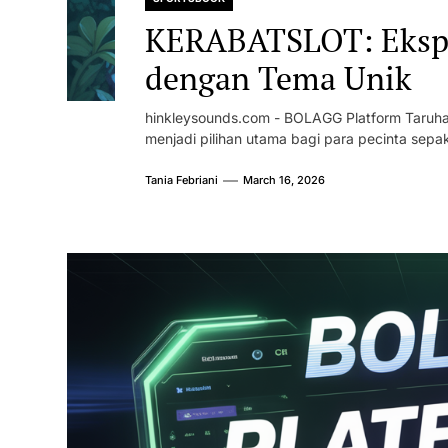
KERABATSLOT: Ekspl
dengan Tema Unik
hinkleysounds.com - BOLAGG Platform Taruhan
menjadi pilihan utama bagi para pecinta sepak
Tania Febriani
March 16, 2026