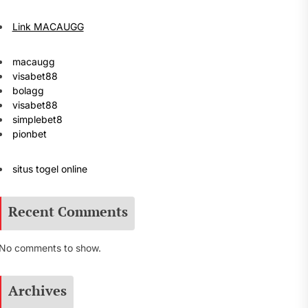
Link MACAUGG
macaugg
visabet88
bolagg
visabet88
simplebet8
pionbet
situs togel online
Recent Comments
No comments to show.
Archives