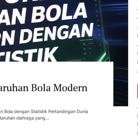
aruhan Bola Modern
 Bola dengan Statistik Pertandingan Dunia
 taruhan olahraga yang...