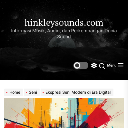
Skip
to
the
hinkleysounds.com
content
Informasi Musik, Audio, dan Perkembangan Dunia
Sound
Menu
Switch
Search
color
mode
Home
Seni
Ekspresi Seni Modern di Era Digital