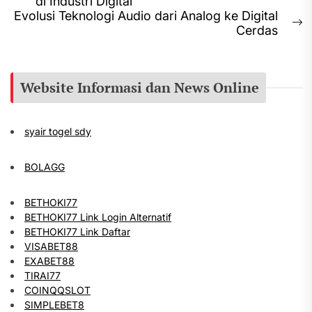
Previous
di Industri Digital
navigation
post:
Evolusi Teknologi Audio dari Analog ke Digital
N
Cerdas
p
Website Informasi dan News Online
syair togel sdy
BOLAGG
BETHOKI77
BETHOKI77 Link Login Alternatif
BETHOKI77 Link Daftar
VISABET88
EXABET88
TIRAI77
COINQQSLOT
SIMPLEBET8