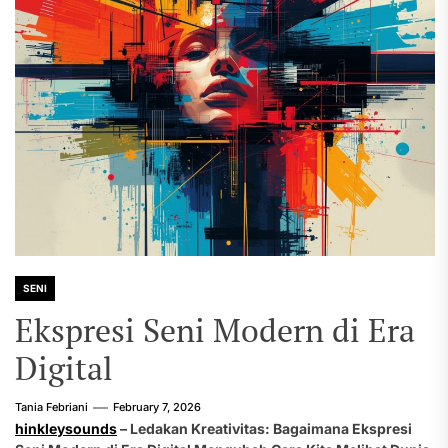
SENI
Ekspresi Seni Modern di Era
Digital
Tania Febriani
February 7, 2026
hinkleysounds
– Ledakan Kreativitas: Bagaimana Ekspresi