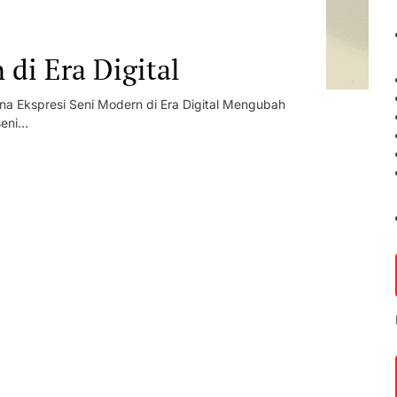
 di Era Digital
na Ekspresi Seni Modern di Era Digital Mengubah
ni...