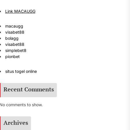
Link MACAUGG
macaugg
visabet88
bolagg
visabet88
simplebet8
pionbet
situs togel online
Recent Comments
No comments to show.
Archives