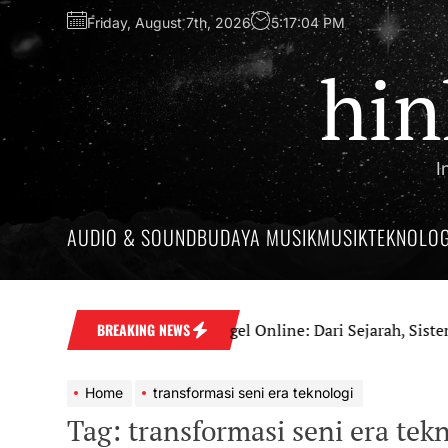
Skip
Friday, August 7th, 2026
5:17:05 PM
to
the
hin
content
I
AUDIO & SOUND
BUDAYA MUSIK
MUSIK
TEKNOLOG
Mengupas Dunia Togel Online: Dari Sejarah, Sistem Ang
BREAKING NEWS
Home
transformasi seni era teknologi
Tag:
transformasi seni era tek