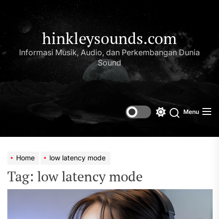
Skip
to
the
hinkleysounds.com
content
Informasi Musik, Audio, dan Perkembangan Dunia
Sound
Menu
Switch
Search
color
mode
Home
low latency mode
Tag:
low latency mode