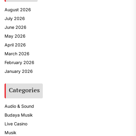
August 2026
July 2026
June 2026
May 2026
April 2026
March 2026
February 2026
January 2026
Categories
Audio & Sound
Budaya Musik
Live Casino
Musik