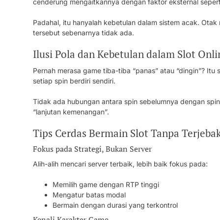
cenderung mengaitkannya dengan faktor eksternal seperti
Padahal, itu hanyalah kebetulan dalam sistem acak. Otak 
tersebut sebenarnya tidak ada.
Ilusi Pola dan Kebetulan dalam Slot Onli
Pernah merasa game tiba-tiba “panas” atau “dingin”? Itu 
setiap spin berdiri sendiri.
Tidak ada hubungan antara spin sebelumnya dengan spin be
“lanjutan kemenangan”.
Tips Cerdas Bermain Slot Tanpa Terjebak
Fokus pada Strategi, Bukan Server
Alih-alih mencari server terbaik, lebih baik fokus pada:
Memilih game dengan RTP tinggi
Mengatur batas modal
Bermain dengan durasi yang terkontrol
Kenali Karakter Game