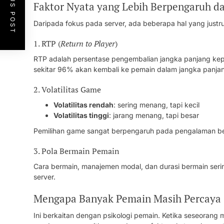
PREVIOUS POST
Faktor Nyata yang Lebih Berpengaruh da
Daripada fokus pada server, ada beberapa hal yang justru
1. RTP (
Return to Player
)
RTP adalah persentase pengembalian jangka panjang kepa
sekitar 96% akan kembali ke pemain dalam jangka panja
2. Volatilitas Game
Volatilitas rendah
: sering menang, tapi kecil
Volatilitas tinggi
: jarang menang, tapi besar
Pemilihan game sangat berpengaruh pada pengalaman b
3. Pola Bermain Pemain
Cara bermain, manajemen modal, dan durasi bermain sering
server.
Mengapa Banyak Pemain Masih Percaya 
Ini berkaitan dengan psikologi pemain. Ketika seseorang 