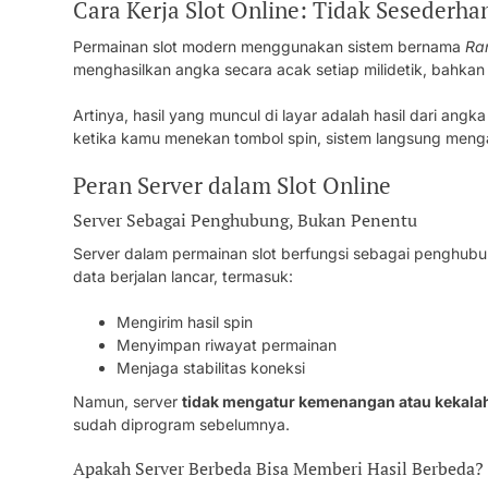
Cara Kerja Slot Online: Tidak Sesederh
Permainan slot modern menggunakan sistem bernama
Ra
menghasilkan angka secara acak setiap milidetik, bahkan
Artinya, hasil yang muncul di layar adalah hasil dari angk
ketika kamu menekan tombol spin, sistem langsung menga
Peran Server dalam Slot Online
Server Sebagai Penghubung, Bukan Penentu
Server dalam permainan slot berfungsi sebagai penghub
data berjalan lancar, termasuk:
Mengirim hasil spin
Menyimpan riwayat permainan
Menjaga stabilitas koneksi
Namun, server
tidak mengatur kemenangan atau kekala
sudah diprogram sebelumnya.
Apakah Server Berbeda Bisa Memberi Hasil Berbeda?