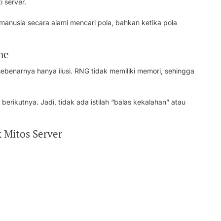
 server.
manusia secara alami mencari pola, bahkan ketika pola
ne
sebenarnya hanya ilusi. RNG tidak memiliki memori, sehingga
rikutnya. Jadi, tidak ada istilah “balas kekalahan” atau
 Mitos Server