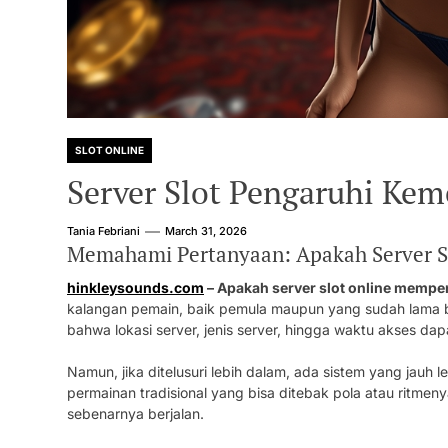
SLOT ONLINE
Server Slot Pengaruhi Kem
Tania Febriani
March 31, 2026
Memahami Pertanyaan: Apakah Server S
hinkleysounds.com
– Apakah server slot online mempe
kalangan pemain, baik pemula maupun yang sudah lama be
bahwa lokasi server, jenis server, hingga waktu akses 
Namun, jika ditelusuri lebih dalam, ada sistem yang jauh leb
permainan tradisional yang bisa ditebak pola atau ritme
sebenarnya berjalan.