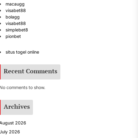
macaugg
visabet88
bolagg
visabet88
simplebet8
pionbet
situs togel online
Recent Comments
No comments to show.
Archives
August 2026
July 2026