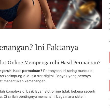
enangan? Ini Faktanya
lot Online Mempengaruhi Hasil Permainan?
ngaruhi hasil permainan?
Pertanyaan ini sering muncul di
rkecimpung di dunia slot digital. Banyak yang percaya
dapat menentukan kemenangan.
ih kompleks di balik layar. Slot online tidak bekerja seperti
nya. Di sinilah pentingnya memahami bagaimana sistem