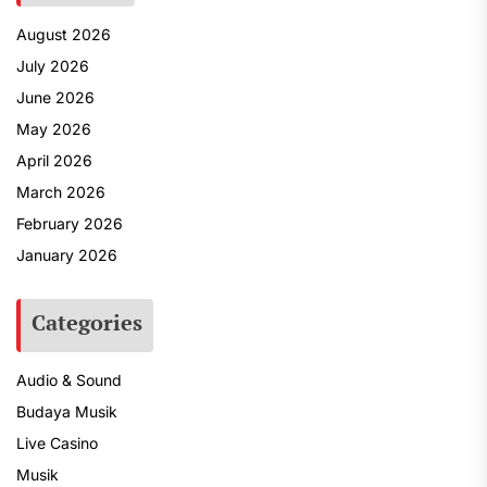
August 2026
July 2026
June 2026
May 2026
April 2026
March 2026
February 2026
January 2026
Categories
Audio & Sound
Budaya Musik
Live Casino
Musik