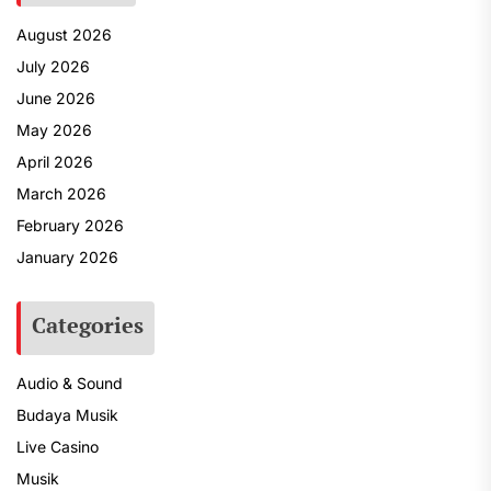
August 2026
July 2026
June 2026
May 2026
April 2026
March 2026
February 2026
January 2026
Categories
Audio & Sound
Budaya Musik
Live Casino
Musik