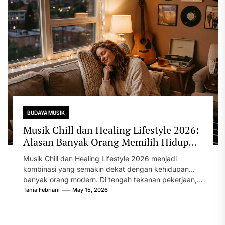
BUDAYA MUSIK
Musik Chill dan Healing Lifestyle 2026:
Alasan Banyak Orang Memilih Hidup
Lebih Tenang
Musik Chill dan Healing Lifestyle 2026 menjadi
kombinasi yang semakin dekat dengan kehidupan
banyak orang modern. Di tengah tekanan pekerjaan,...
Tania Febriani
May 15, 2026