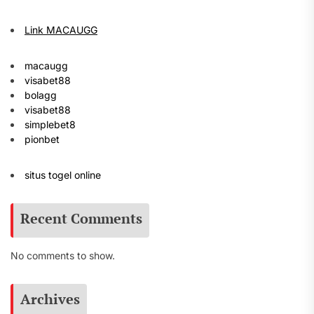
Link MACAUGG
macaugg
visabet88
bolagg
visabet88
simplebet8
pionbet
situs togel online
Recent Comments
No comments to show.
Archives