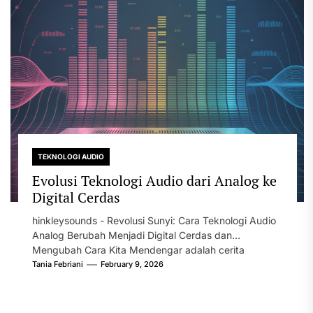
TEKNOLOGI AUDIO
Evolusi Teknologi Audio dari Analog ke
Digital Cerdas
hinkleysounds - Revolusi Sunyi: Cara Teknologi Audio
Analog Berubah Menjadi Digital Cerdas dan
Mengubah Cara Kita Mendengar adalah cerita
panjang...
Tania Febriani
February 9, 2026