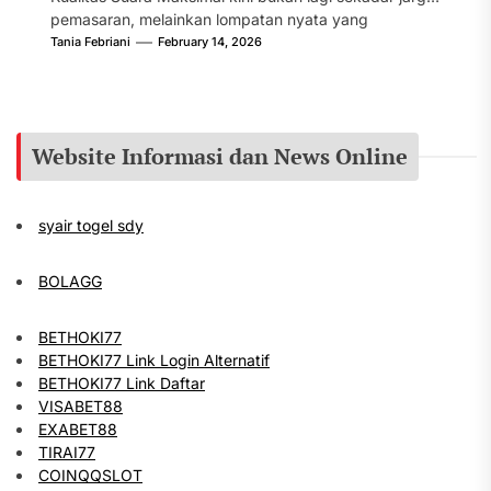
pemasaran, melainkan lompatan nyata yang
mengubah...
Tania Febriani
February 14, 2026
Website Informasi dan News Online
syair togel sdy
BOLAGG
BETHOKI77
BETHOKI77 Link Login Alternatif
BETHOKI77 Link Daftar
VISABET88
EXABET88
TIRAI77
COINQQSLOT