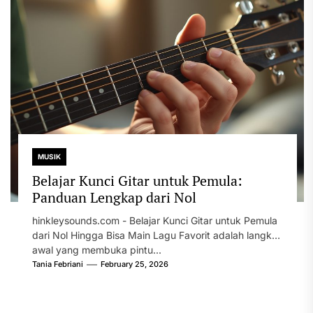
MUSIK
Belajar Kunci Gitar untuk Pemula:
Panduan Lengkap dari Nol
hinkleysounds.com - Belajar Kunci Gitar untuk Pemula
dari Nol Hingga Bisa Main Lagu Favorit adalah langkah
awal yang membuka pintu...
Tania Febriani
February 25, 2026