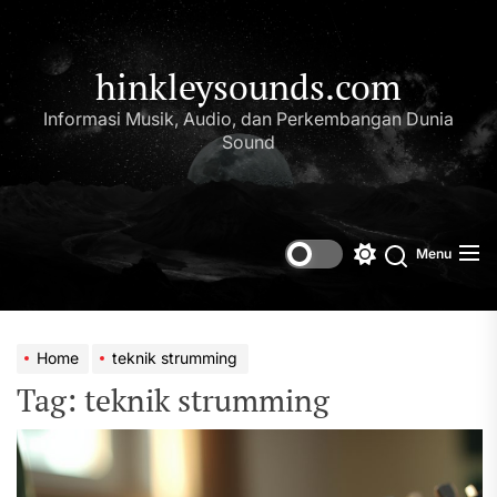
Skip
to
the
hinkleysounds.com
content
Informasi Musik, Audio, dan Perkembangan Dunia
Sound
Menu
Switch
Search
color
mode
Home
teknik strumming
Tag:
teknik strumming