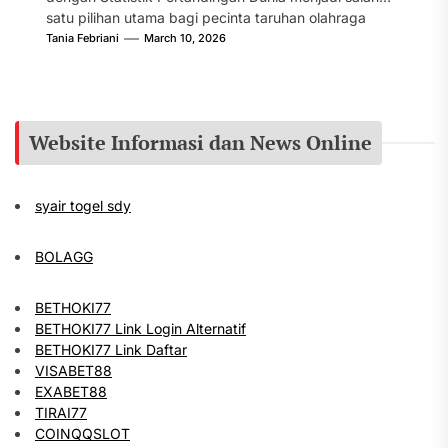
satu pilihan utama bagi pecinta taruhan olahraga
yang...
Tania Febriani
March 10, 2026
Website Informasi dan News Online
syair togel sdy
BOLAGG
BETHOKI77
BETHOKI77 Link Login Alternatif
BETHOKI77 Link Daftar
VISABET88
EXABET88
TIRAI77
COINQQSLOT