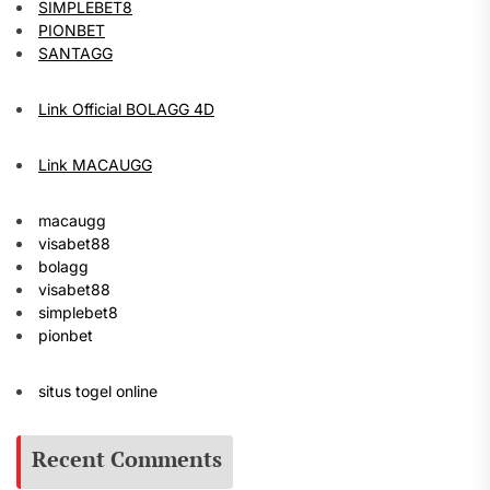
SIMPLEBET8
PIONBET
SANTAGG
Link Official BOLAGG 4D
Link MACAUGG
macaugg
visabet88
bolagg
visabet88
simplebet8
pionbet
situs togel online
Recent Comments