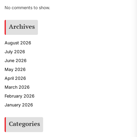
No comments to show.
Archives
August 2026
July 2026
June 2026
May 2026
April 2026
March 2026
February 2026
January 2026
Categories