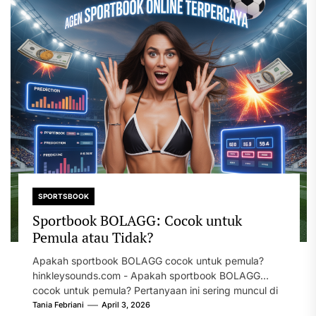
SPORTSBOOK
Sportbook BOLAGG: Cocok untuk
Pemula atau Tidak?
Apakah sportbook BOLAGG cocok untuk pemula?
hinkleysounds.com - Apakah sportbook BOLAGG
cocok untuk pemula? Pertanyaan ini sering muncul di
kalangan...
Tania Febriani
April 3, 2026