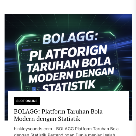
SLOT ONLINE
BOLAGG: Platform Taruhan Bola
Modern dengan Statistik
hinkleysounds.com - BOLAGG Platform Taruhan Bola
dengan Statistik Pertandingan Dunia menjadi salah