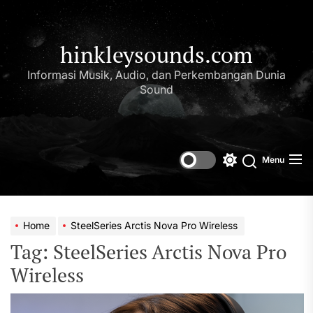
Skip
to
the
hinkleysounds.com
content
Informasi Musik, Audio, dan Perkembangan Dunia
Sound
Menu
Switch
Search
color
mode
Home
SteelSeries Arctis Nova Pro Wireless
Tag:
SteelSeries Arctis Nova Pro
Wireless