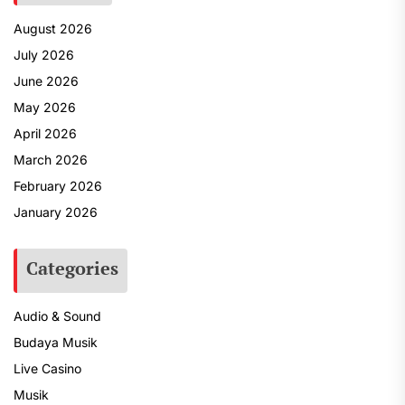
August 2026
July 2026
June 2026
May 2026
April 2026
March 2026
February 2026
January 2026
Categories
Audio & Sound
Budaya Musik
Live Casino
Musik