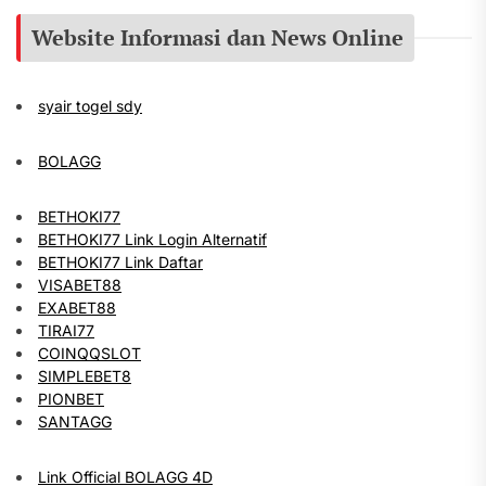
Website Informasi dan News Online
syair togel sdy
BOLAGG
BETHOKI77
BETHOKI77 Link Login Alternatif
BETHOKI77 Link Daftar
VISABET88
EXABET88
TIRAI77
COINQQSLOT
SIMPLEBET8
PIONBET
SANTAGG
Link Official BOLAGG 4D