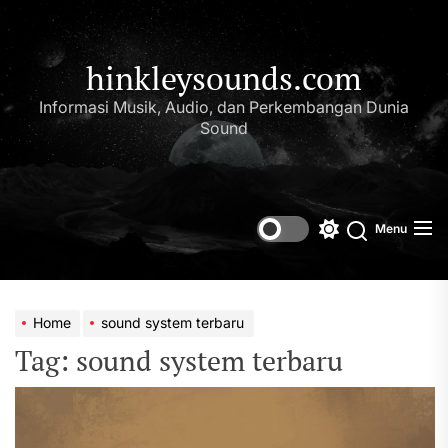
Skip
to
the
hinkleysounds.com
content
Informasi Musik, Audio, dan Perkembangan Dunia
Sound
Menu
Switch
Search
color
mode
Home
sound system terbaru
Tag:
sound system terbaru