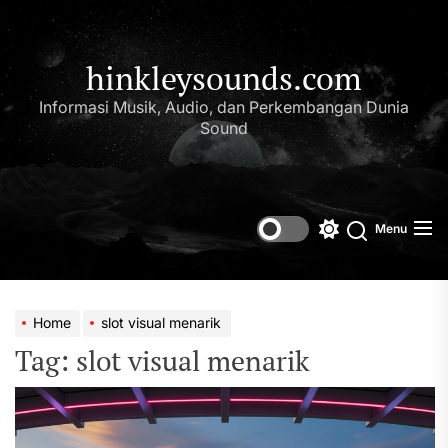
Skip
to
the
hinkleysounds.com
content
Informasi Musik, Audio, dan Perkembangan Dunia
Sound
Menu
Switch
Search
color
mode
Home
slot visual menarik
Tag:
slot visual menarik