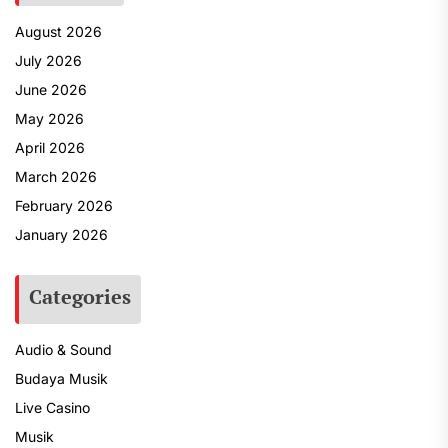
August 2026
July 2026
June 2026
May 2026
April 2026
March 2026
February 2026
January 2026
Categories
Audio & Sound
Budaya Musik
Live Casino
Musik