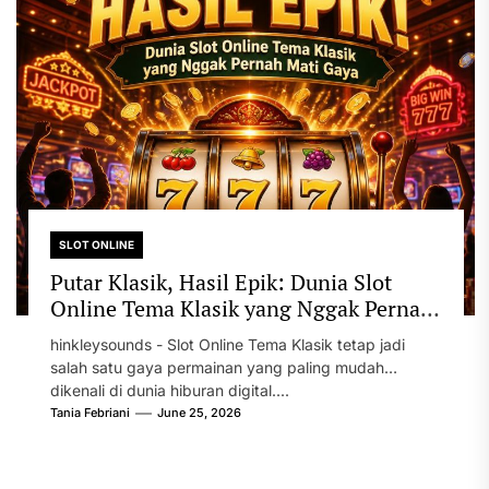
SLOT ONLINE
Putar Klasik, Hasil Epik: Dunia Slot
Online Tema Klasik yang Nggak Pernah
Mati Gaya
hinkleysounds - Slot Online Tema Klasik tetap jadi
salah satu gaya permainan yang paling mudah
dikenali di dunia hiburan digital....
Tania Febriani
June 25, 2026