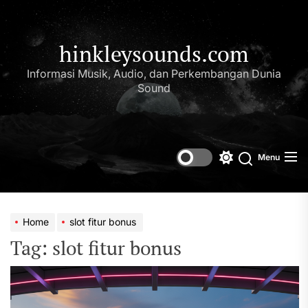
Skip
to
the
hinkleysounds.com
content
Informasi Musik, Audio, dan Perkembangan Dunia
Sound
Menu
Switch
Search
color
mode
Home
slot fitur bonus
Tag:
slot fitur bonus