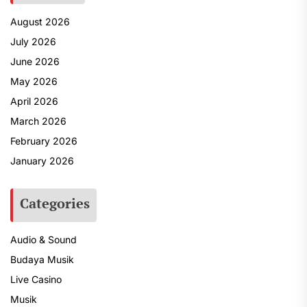
August 2026
July 2026
June 2026
May 2026
April 2026
March 2026
February 2026
January 2026
Categories
Audio & Sound
Budaya Musik
Live Casino
Musik