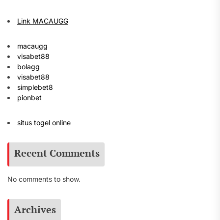
Link MACAUGG
macaugg
visabet88
bolagg
visabet88
simplebet8
pionbet
situs togel online
Recent Comments
No comments to show.
Archives