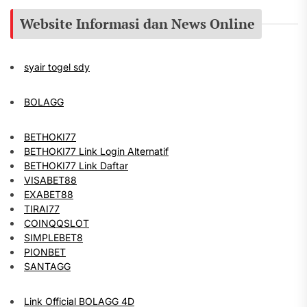
Website Informasi dan News Online
syair togel sdy
BOLAGG
BETHOKI77
BETHOKI77 Link Login Alternatif
BETHOKI77 Link Daftar
VISABET88
EXABET88
TIRAI77
COINQQSLOT
SIMPLEBET8
PIONBET
SANTAGG
Link Official BOLAGG 4D