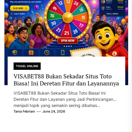
TOGEL ONLINE
VISABET88 Bukan Sekadar Situs Toto
Biasa! Ini Deretan Fitur dan Layanannya
VISABET88 Bukan Sekadar Situs Toto Biasa! Ini
Deretan Fitur dan Layanan yang Jadi Perbincangan
menjadi topik yang semakin sering dibahas...
Tania Febriani
June 24, 2026