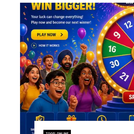
TOGEL ONLINE