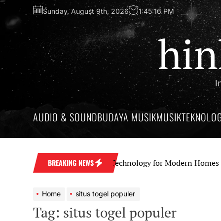
Skip
Sunday, August 9th, 2026
1:45:17 PM
to
the
hin
content
I
AUDIO & SOUND
BUDAYA MUSIK
MUSIK
TEKNOLOG
Renewable Energy Technology for Modern Homes and Bu
BREAKING NEWS
Home
situs togel populer
Tag:
situs togel populer