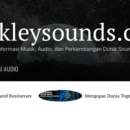
kleysounds
nformasi Musik, Audio, dan Perkembangan Dunia Sou
I AUDIO
sinesses
Mengupas Dunia Togel Online