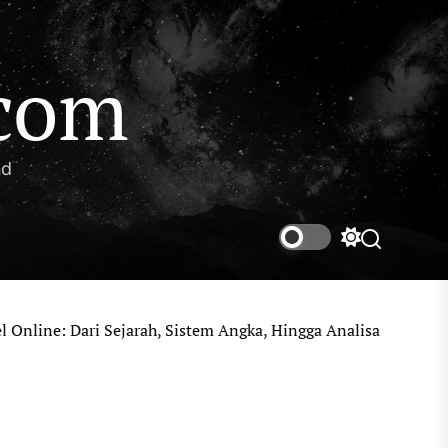
.com
nd
Switch
Search
color
mode
: Dari Sejarah, Sistem Angka, Hingga Analisa Modern