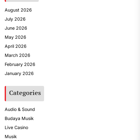
August 2026
July 2026
June 2026
May 2026
April 2026
March 2026
February 2026
January 2026
Categories
Audio & Sound
Budaya Musik
Live Casino
Musik