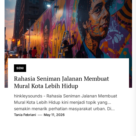
SENI
Rahasia Seniman Jalanan Membuat
Mural Kota Lebih Hidup
hinkleysounds - Rahasia Seniman Jalanan Membuat
Mural Kota Lebih Hidup kini menjadi topik yang
semakin menarik perhatian masyarakat urban. Di...
Tania Febriani
May 11, 2026