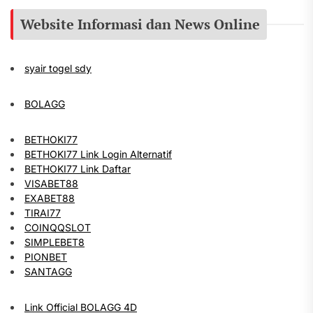
Website Informasi dan News Online
syair togel sdy
BOLAGG
BETHOKI77
BETHOKI77 Link Login Alternatif
BETHOKI77 Link Daftar
VISABET88
EXABET88
TIRAI77
COINQQSLOT
SIMPLEBET8
PIONBET
SANTAGG
Link Official BOLAGG 4D