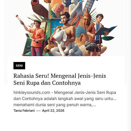
SENI
Rahasia Seru! Mengenal Jenis-Jenis
Seni Rupa dan Contohnya
hinkleysounds.com - Mengenal Jenis-Jenis Seni Rupa
dan Contohnya adalah langkah awal yang seru untuk
memahami dunia seni yang penuh warna,...
Tania Febriani
April 22, 2026