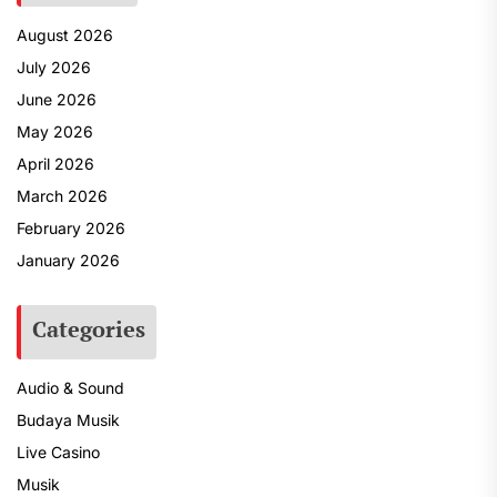
August 2026
July 2026
June 2026
May 2026
April 2026
March 2026
February 2026
January 2026
Categories
Audio & Sound
Budaya Musik
Live Casino
Musik