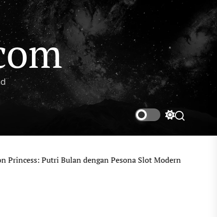
.com
nd
Switch
Search
color
mode
ess: Putri Bulan dengan Pesona Slot Modern