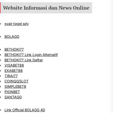
Website Informasi dan News Online
syair togel sdy
BOLAGG
BETHOKI77
BETHOKI77 Link Login Alternatif
BETHOKI77 Link Daftar
VISABET88
EXABET88
TIRAI77
COINQQSLOT
SIMPLEBET8
PIONBET
SANTAGG
Link Official BOLAGG 4D