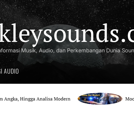
kleysounds
nformasi Musik, Audio, dan Perkembangan Dunia Sou
I AUDIO
ka, Hingga Analisa Modern
Moon Princ