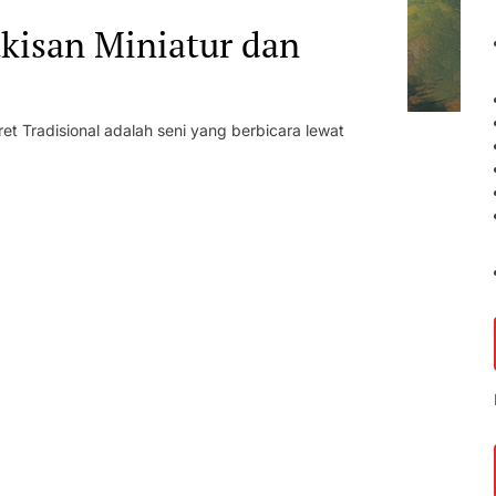
kisan Miniatur dan
ret Tradisional adalah seni yang berbicara lewat