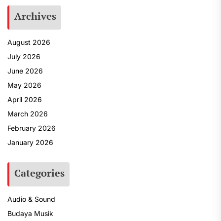
Archives
August 2026
July 2026
June 2026
May 2026
April 2026
March 2026
February 2026
January 2026
Categories
Audio & Sound
Budaya Musik