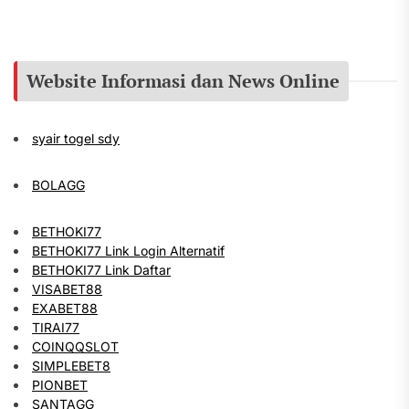
Website Informasi dan News Online
syair togel sdy
BOLAGG
BETHOKI77
BETHOKI77 Link Login Alternatif
BETHOKI77 Link Daftar
VISABET88
EXABET88
TIRAI77
COINQQSLOT
SIMPLEBET8
PIONBET
SANTAGG