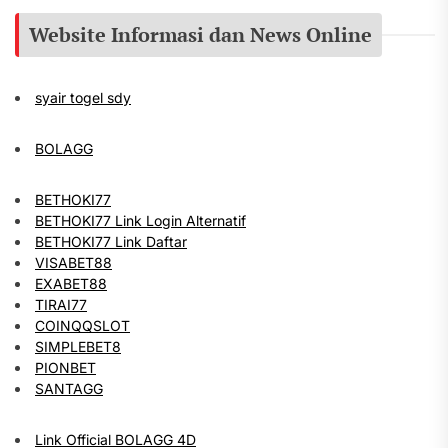
Website Informasi dan News Online
syair togel sdy
BOLAGG
BETHOKI77
BETHOKI77 Link Login Alternatif
BETHOKI77 Link Daftar
VISABET88
EXABET88
TIRAI77
COINQQSLOT
SIMPLEBET8
PIONBET
SANTAGG
Link Official BOLAGG 4D