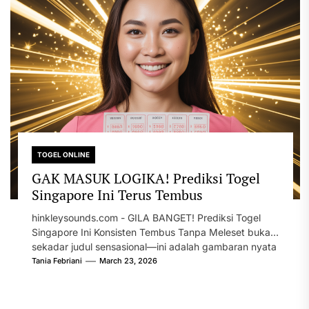
TOGEL ONLINE
GAK MASUK LOGIKA! Prediksi Togel
Singapore Ini Terus Tembus
hinkleysounds.com - GILA BANGET! Prediksi Togel
Singapore Ini Konsisten Tembus Tanpa Meleset bukan
sekadar judul sensasional—ini adalah gambaran nyata
dari...
Tania Febriani
March 23, 2026