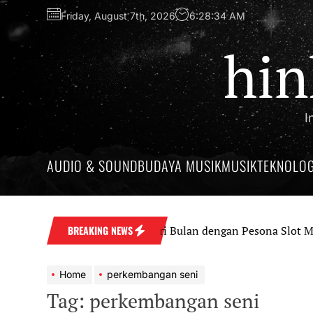
Skip
Friday, August 7th, 2026
6:28:35 AM
to
the
hin
content
I
AUDIO & SOUND
BUDAYA MUSIK
MUSIK
TEKNOLOG
Moon Princess: Putri Bulan dengan Pesona Slot Modern
BREAKING NEWS
Home
perkembangan seni
Tag:
perkembangan seni