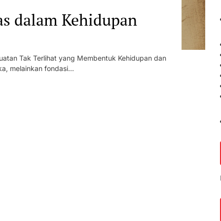
tas dalam Kehidupan
ekuatan Tak Terlihat yang Membentuk Kehidupan dan
, melainkan fondasi...