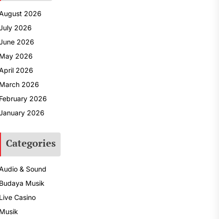
August 2026
July 2026
June 2026
May 2026
April 2026
March 2026
February 2026
January 2026
Categories
Audio & Sound
Budaya Musik
Live Casino
Musik