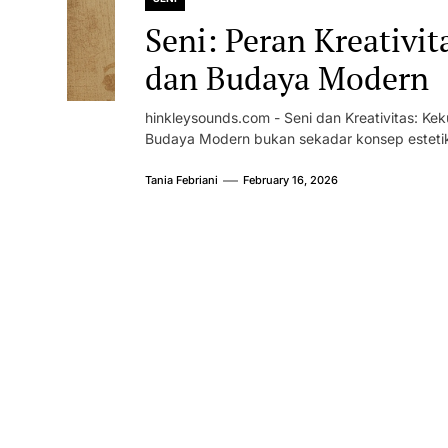
Seni: Peran Kreativi
dan Budaya Modern
hinkleysounds.com - Seni dan Kreativitas: K
Budaya Modern bukan sekadar konsep estetika
Tania Febriani
February 16, 2026