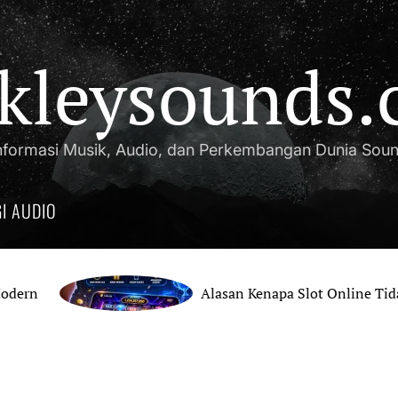
kleysounds
nformasi Musik, Audio, dan Perkembangan Dunia Sou
I AUDIO
Alasan Kenapa Slot Online Tidak Pern