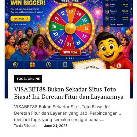
TOGEL ONLINE
VISABET88 Bukan Sekadar Situs Toto
Biasa! Ini Deretan Fitur dan Layanannya
VISABET88 Bukan Sekadar Situs Toto Biasa! Ini
Deretan Fitur dan Layanan yang Jadi Perbincangan
menjadi topik yang semakin sering dibahas...
Tania Febriani
June 24, 2026