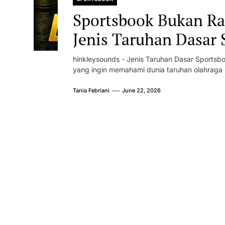
Sportsbook Bukan Ra
Jenis Taruhan Dasar
Sebelum Dompet Sal
hinkleysounds - Jenis Taruhan Dasar Sportsbo
yang ingin memahami dunia taruhan olahraga s
Tania Febriani
June 22, 2026