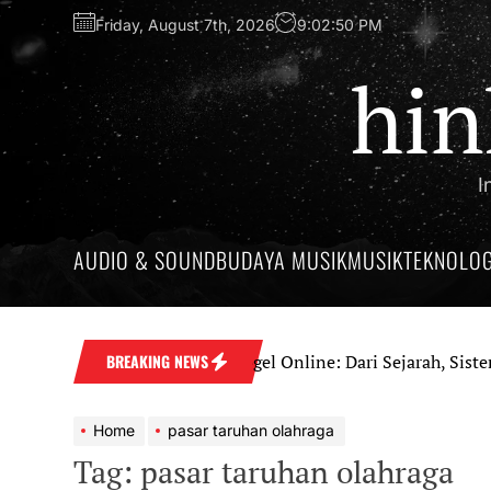
Skip
Friday, August 7th, 2026
9:02:51 PM
to
the
hin
content
I
AUDIO & SOUND
BUDAYA MUSIK
MUSIK
TEKNOLOG
Mengupas Dunia Togel Online: Dari Sejarah, Sistem Ang
BREAKING NEWS
Home
pasar taruhan olahraga
Tag:
pasar taruhan olahraga