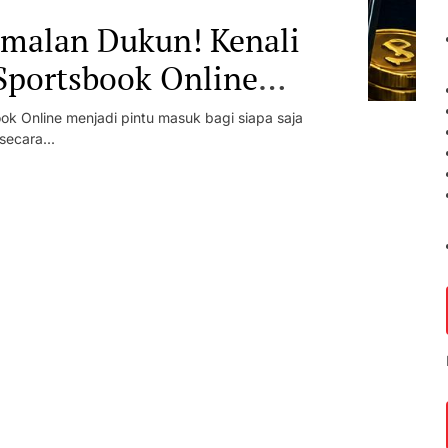
malan Dukun! Kenali
 Sportsbook Online
ah Arah
ok Online menjadi pintu masuk bagi siapa saja
ecara...