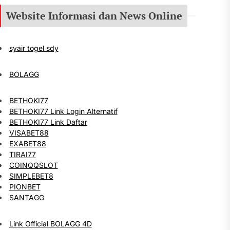
Website Informasi dan News Online
syair togel sdy
BOLAGG
BETHOKI77
BETHOKI77 Link Login Alternatif
BETHOKI77 Link Daftar
VISABET88
EXABET88
TIRAI77
COINQQSLOT
SIMPLEBET8
PIONBET
SANTAGG
Link Official BOLAGG 4D