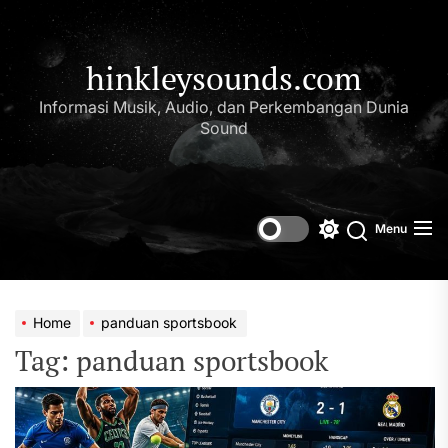
Skip
to
the
hinkleysounds.com
content
Informasi Musik, Audio, dan Perkembangan Dunia
Sound
Menu
Switch
Search
color
mode
Home
panduan sportsbook
Tag:
panduan sportsbook