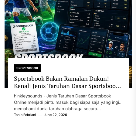
SPORTSBOOK
Sportsbook Bukan Ramalan Dukun!
Kenali Jenis Taruhan Dasar Sportsbook
Online Sebelum Dompet Salah Arah
hinkleysounds - Jenis Taruhan Dasar Sportsbook
Online menjadi pintu masuk bagi siapa saja yang ingin
memahami dunia taruhan olahraga secara...
Tania Febriani
June 22, 2026