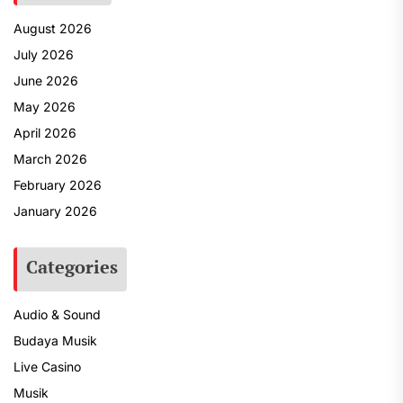
August 2026
July 2026
June 2026
May 2026
April 2026
March 2026
February 2026
January 2026
Categories
Audio & Sound
Budaya Musik
Live Casino
Musik