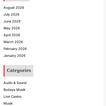
August 2026
July 2026
June 2026
May 2026
April 2026
March 2026
February 2026
January 2026
Categories
Audio & Sound
Budaya Musik
Live Casino
Musik