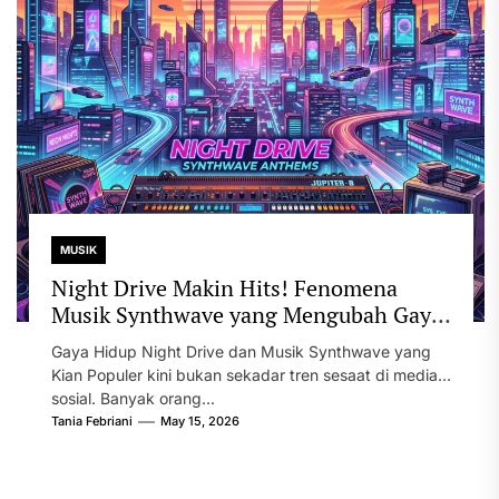
MUSIK
Night Drive Makin Hits! Fenomena
Musik Synthwave yang Mengubah Gaya
Hidup Anak Malam
Gaya Hidup Night Drive dan Musik Synthwave yang
Kian Populer kini bukan sekadar tren sesaat di media
sosial. Banyak orang...
Tania Febriani
May 15, 2026